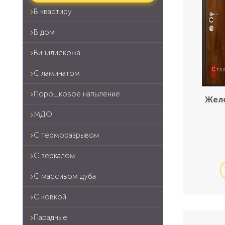
В квартиру
В дом
Винилискожа
С ламинатом
Порошковое напыление
Желе
МДФ
С терморазрывом
С зеркалом
С массивом дуба
С ковкой
Парадные