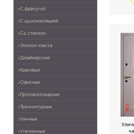
С фрамугой
С шумоизоляцией
Со стеклом
Эконом класса
Дизайнерские
Красивые
Офисные
Противопожарные
Трёхконтурные
Уличные
Улич
ч
Утеплённые