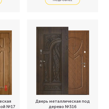
еская
Дверь металлическая под
кой №17
дерево №316