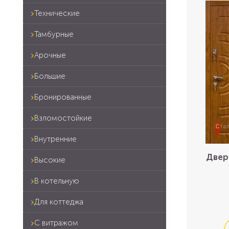
Технические
Тамбурные
Арочные
Большие
Бронированные
Взломостойкие
Внутренние
Двер
Высокие
В котельную
Для коттеджа
С витражом