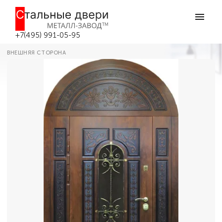
Главная
Каталог дверей
Арочные входные двери
Арочная двухконтурная дверь №3 в
Москве
+7(495) 991-05-95
ВНЕШНЯЯ СТОРОНА