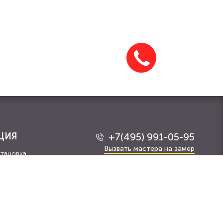
ЦИЯ
+7(495) 991-05-95
Вызвать мастера на замер
становка
Email:
info@dverimz.ru
Адрес магазина:
г.
Москва
,
Нахимовский проспект, 24
Время работы:
c 9:00 до 21:00 (без
выходных)