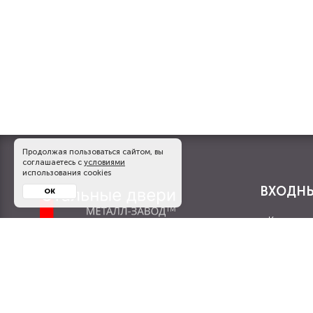
Продолжая пользоваться сайтом, вы
соглашаетесь с
условиями
использования cookies
ВХОДНЫ
ОК
Квартирн
Получить консультацию
Производство, установка и продажа
С МДФ П
входных и противопожарных дверей на
Элитные 
заказ оптом и в розницу.
Парадные
Варианты оплаты:
Ламинир