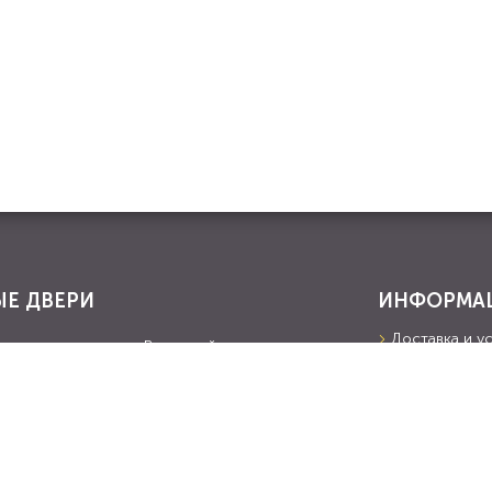
Е ДВЕРИ
ИНФОРМА
Доставка и у
ые
В частный дом
О компании
ВХ и шпон
С порошком
Портфолио
из массива
С ковкой
Распродажа
Прайс-лист
 двери
Со стеклом
Вакансии
ованные
В подъезд