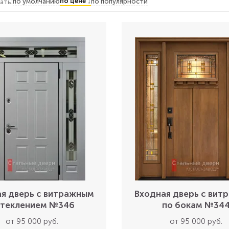
по цене ↓
по умолчанию
по популярности
ать:
я дверь с витражным
Входная дверь с вит
теклением №346
по бокам №34
от 95 000 руб.
от 95 000 руб.