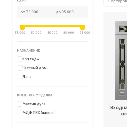
ЦЕНА
Сортиров
от
до
35 000
50 000
65 000
80 000
95 000
НАЗНАЧЕНИЕ
Коттедж
Частный дом
Дача
ВНЕШНЯЯ ОТДЕЛКА
Массив дуба
Входна
МДФ ПВХ (панель)
ос