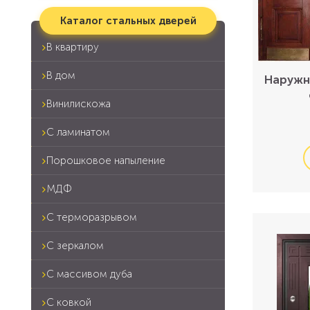
Каталог стальных дверей
В квартиру
В дом
Наружн
Винилискожа
С ламинатом
Порошковое напыление
МДФ
С терморазрывом
С зеркалом
С массивом дуба
С ковкой