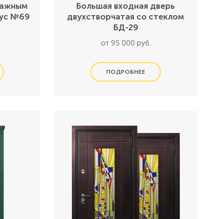
ражным
Большая входная дверь
аус №69
двухстворчатая со стеклом
БД-29
от 95 000 руб.