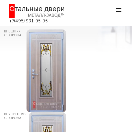
Главная
Каталог дверей
Металлические двери с витражом
Белая входная дверь с цветным
витражом №24 в Москве
+7(495) 991-05-95
ВНЕШНЯЯ
СТОРОНА
ВНУТРЕННЯЯ
СТОРОНА