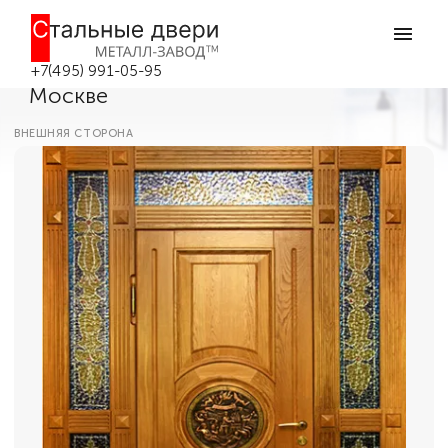
Главная
Каталог дверей
Парадные двери
Большая входная дверь
двухстворчатая со стеклом БД-29 в
+7(495) 991-05-95
Москве
ВНЕШНЯЯ СТОРОНА