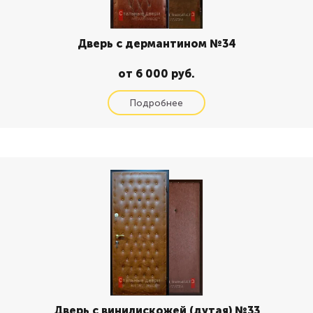
Дверь с дермантином №34
от 6 000 руб.
Дверь с винилискожей (дутая) №33