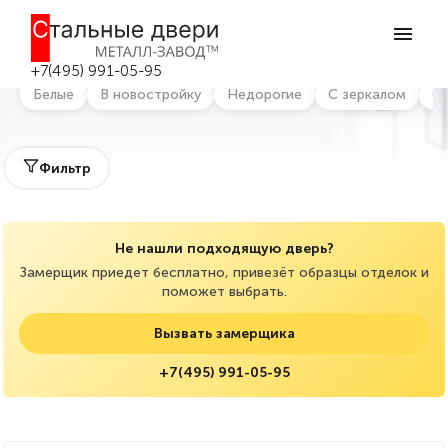
Главная
>
Каталог дверей
>
Входные двери в квартиру
Входные двери в квартиру в Москве
+7(495) 991-05-95
Белые
В новостройку
Недорогие
С зеркалом
С
Фильтр
Не нашли подходящую дверь?
Замерщик приедет бесплатно, привезёт образцы отделок и
поможет выбрать.
Вызвать замерщика
+7(495) 991-05-95