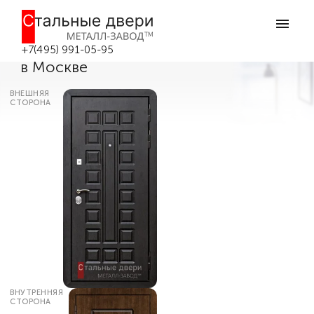
Главная
Каталог дверей
Входные двери МДФ
Дверь входная для квартиры с
повышенной шумоизоляцией №382
+7(495) 991-05-95
в Москве
ВНЕШНЯЯ
СТОРОНА
ВНУТРЕННЯЯ
СТОРОНА