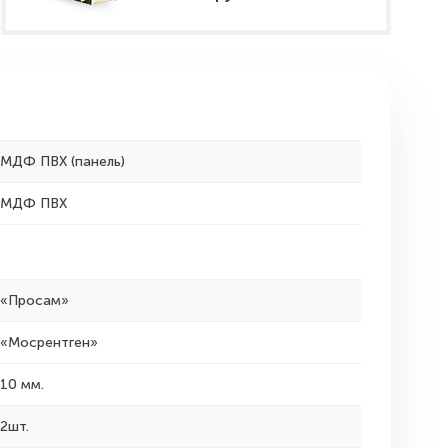
МДФ ПВХ (панель)
МДФ ПВХ
«Просам»
«Мосрентген»
10 мм.
2шт.