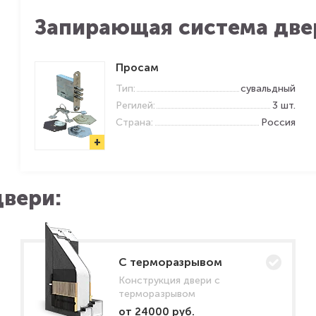
Запирающая система две
Просам
Тип:
сувальдный
Регилей:
3 шт.
Страна:
Россия
+
вери:
C терморазрывом
Конструкция двери с
терморазрывом
от 24000 руб.