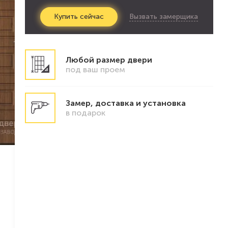
Вызвать замерщика
Купить
сейчас
Любой размер двери
под ваш проем
Замер, доставка и установка
в подарок