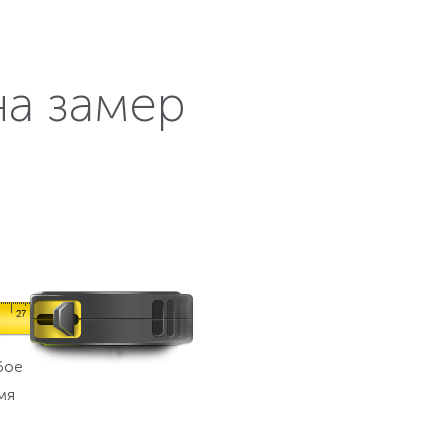
на замер
бое
мя