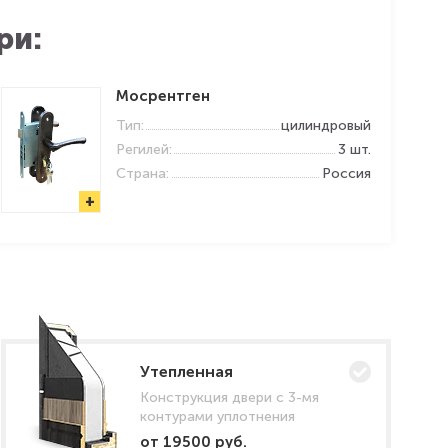
ри:
Мосрентген
Тип:
цилиндровый
Регилей:
3 шт.
Страна:
Россия
+
Утепленная
Конструкция двери с 3-мя
контурами уплотнения
от 19500 руб.