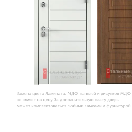
Замена цвета Ламината, МДФ-панелей и рисунков МДФ
не влияет на цену. За дополнительную плату дверь
может комплектоваться любыми замками и фурнитурой.