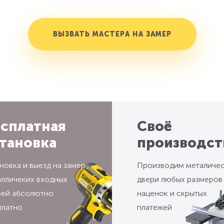
ВЫЗВАТЬ МАСТЕРА НА ЗАМЕР
сплатная
Своё
тановка
производст
новка и выезд на замер
Производим металиче
алличеких входных
двери любых размеров
рей абсолютно
наценок и скрытых
платно
платежей