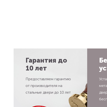
Гарантия до
Бе
10 лет
ус
Предоставляем гарантию
Уста
от производителя на
мет
стальные двери до 10 лет
две
бес