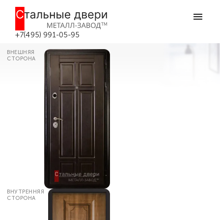
Главная
Каталог дверей
Входные двери в квартиру
Входная дверь в квартиру с
шумоизоляцией №14 в Москве
+7(495) 991-05-95
ВНЕШНЯЯ
СТОРОНА
ВНУТРЕННЯЯ
СТОРОНА