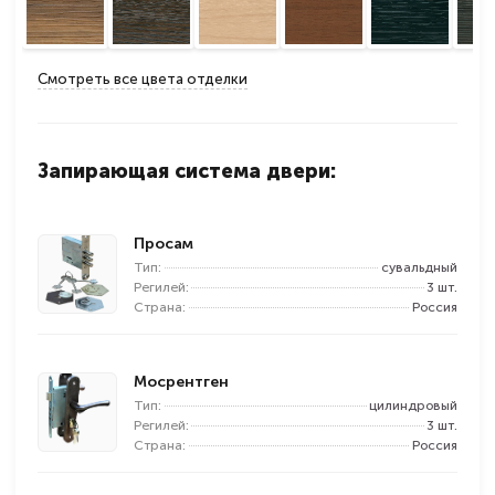
Смотреть все цвета отделки
Запирающая система двери:
Просам
Тип:
сувальдный
Регилей:
3 шт.
Страна:
Россия
Мосрентген
Тип:
цилиндровый
Регилей:
3 шт.
Страна:
Россия