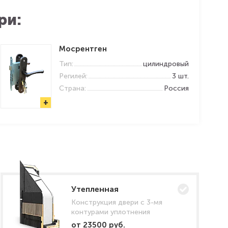
ри:
Мосрентген
Тип:
цилиндровый
Регилей:
3 шт.
Страна:
Россия
+
Утепленная
Конструкция двери с 3-мя
контурами уплотнения
от 23500 руб.