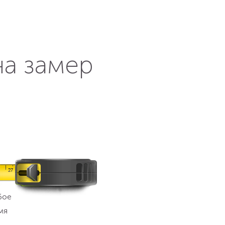
на замер
бое
мя