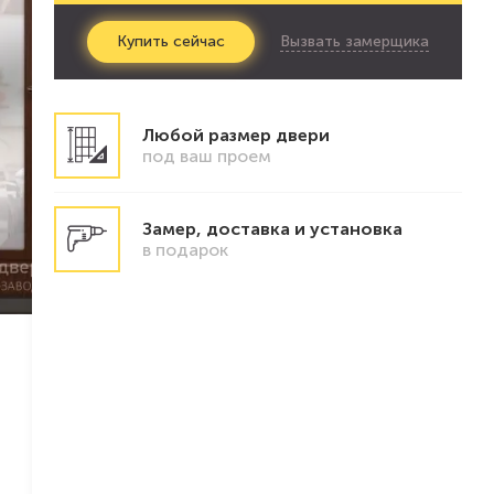
Вызвать замерщика
Купить
сейчас
Любой размер двери
под ваш проем
Замер, доставка и установка
в подарок