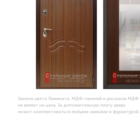
Замена цвета Ламината, МДФ-панелей и рисунков МДФ
не влияет на цену. За дополнительную плату дверь
может комплектоваться любыми замками и фурнитурой.