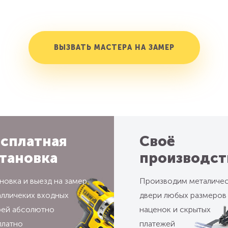
ВЫЗВАТЬ МАСТЕРА НА ЗАМЕР
сплатная
Своё
тановка
производст
новка и выезд на замер
Производим металиче
алличеких входных
двери любых размеров
рей абсолютно
наценок и скрытых
платно
платежей