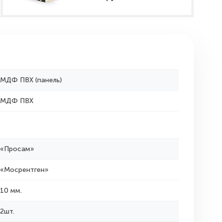
МДФ ПВХ (панель)
МДФ ПВХ
«Просам»
«Мосрентген»
10 мм.
2шт.