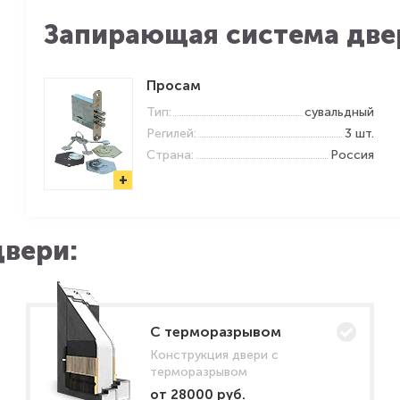
Запирающая система две
Просам
Тип:
сувальдный
Регилей:
3 шт.
Страна:
Россия
+
вери:
C терморазрывом
Конструкция двери с
терморазрывом
от 28000 руб.