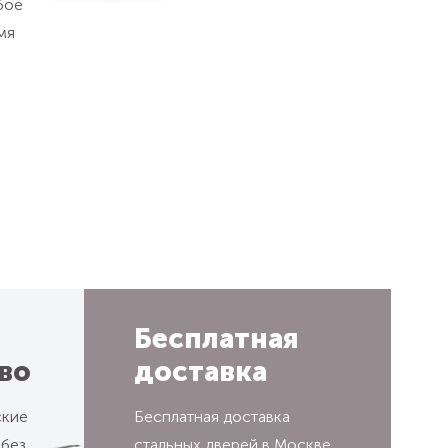
бое
мя
Бесплатная
во
доставка
ские
Бесплатная доставка
 без
стальных дверей в Москве