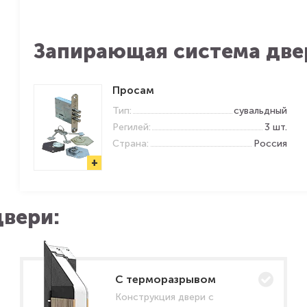
Запирающая система две
Просам
Тип:
сувальдный
Регилей:
3 шт.
Страна:
Россия
+
вери:
C терморазрывом
Конструкция двери с