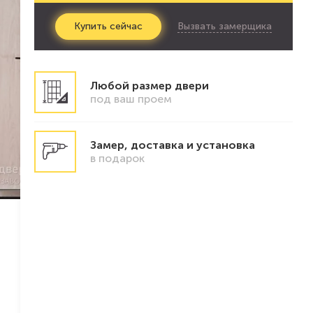
Вызвать замерщика
Купить
сейчас
Любой размер двери
под ваш проем
Замер, доставка и установка
в подарок