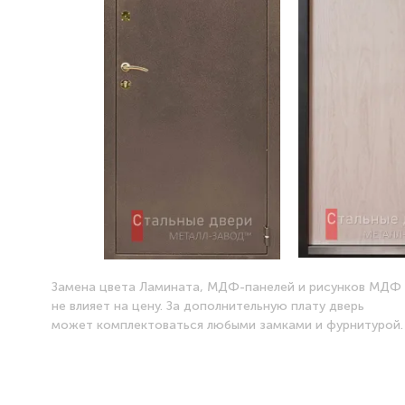
Замена цвета Ламината, МДФ-панелей и рисунков МДФ
не влияет на цену. За дополнительную плату дверь
может комплектоваться любыми замками и фурнитурой.