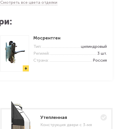
Смотреть все цвета отделки
ри:
Мосрентген
Тип:
цилиндровый
Регилей:
3 шт.
Страна:
Россия
+
Утепленная
Конструкция двери с 3-мя