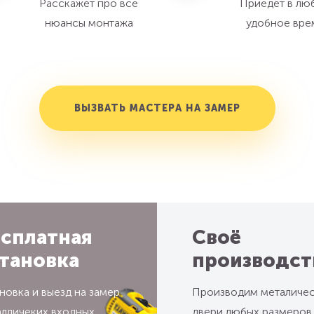
Расскажет про все
Приедет в лю
нюансы монтажа
удобное вре
ВЫЗВАТЬ МАСТЕРА НА ЗАМЕР
сплатная
Своё
тановка
производст
новка и выезд на замер
Производим металиче
алличеких входных
двери любых размеров