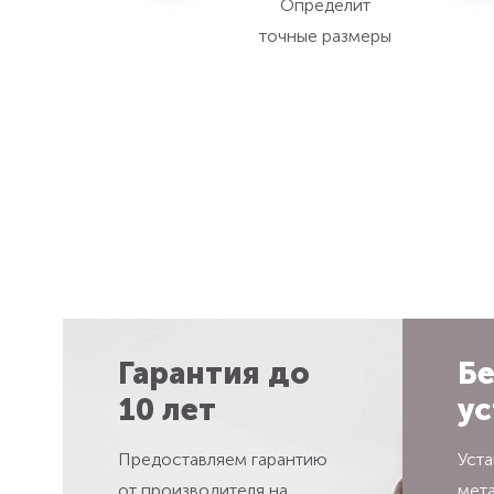
Определит
точные размеры
Гарантия до
Бе
10 лет
ус
Предоставляем гарантию
Уста
от производителя на
мет