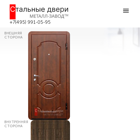
Главная
Каталог дверей
Входные двери МДФ
Дверь со звукоизоляцией №505 в
Москве
+7(495) 991-05-95
ВНЕШНЯЯ
СТОРОНА
ВНУТРЕННЯЯ
СТОРОНА