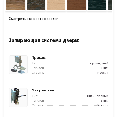
Смотреть все цвета отделки
Запирающая система двери:
Просам
Тип:
сувальдный
Регилей:
3 шт.
Страна:
Россия
Мосрентген
Тип:
цилиндровый
Регилей:
3 шт.
Страна:
Россия