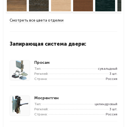
Смотреть все цвета отделки
Запирающая система двери:
Просам
Тип:
сувальдный
Регилей:
3 шт.
Страна:
Россия
Мосрентген
Тип:
цилиндровый
Регилей:
3 шт.
Страна:
Россия