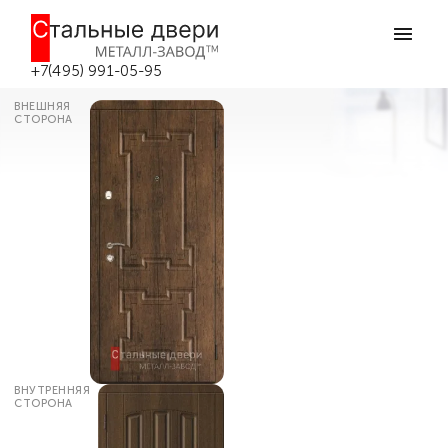
Главная
Каталог дверей
Входные двери МДФ
Входная дверь в деревянный дом
№186 в Москве
+7(495) 991-05-95
ВНЕШНЯЯ
СТОРОНА
ВНУТРЕННЯЯ
СТОРОНА