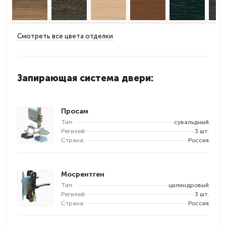
Смотреть все цвета отделки
Запирающая система двери:
Просам
Тип:
сувальдный
Регилей:
3 шт.
Страна:
Россия
Мосрентген
Тип:
цилиндровый
Регилей:
3 шт.
Страна:
Россия