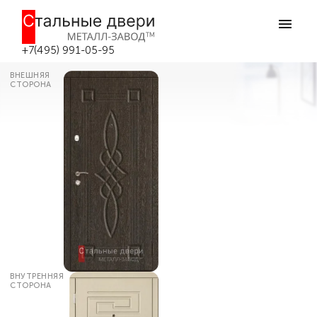
Главная
Каталог дверей
Входные двери МДФ
Дверь входная теплая для частного
дома №157 в Москве
+7(495) 991-05-95
ВНЕШНЯЯ
СТОРОНА
ВНУТРЕННЯЯ
СТОРОНА