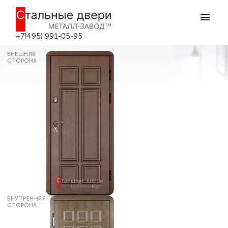
Главная
Каталог дверей
Входные двери МДФ
Дверь металлическая без утепления
№142 в Москве
+7(495) 991-05-95
ВНЕШНЯЯ
СТОРОНА
ВНУТРЕННЯЯ
СТОРОНА