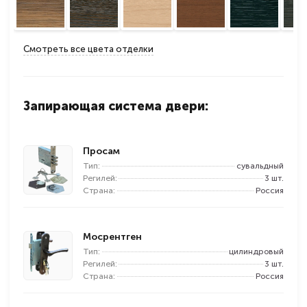
Смотреть все цвета отделки
Запирающая система двери:
Просам
Тип:
сувальдный
Регилей:
3 шт.
Страна:
Россия
Мосрентген
Тип:
цилиндровый
Регилей:
3 шт.
Страна:
Россия