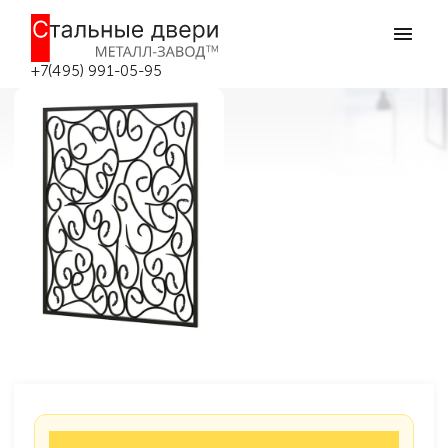
Главная
Решётки на окна
Кованые решётки
Кованая решетка №6
Кованая решетка №6 в Москве
+7(495) 991-05-95