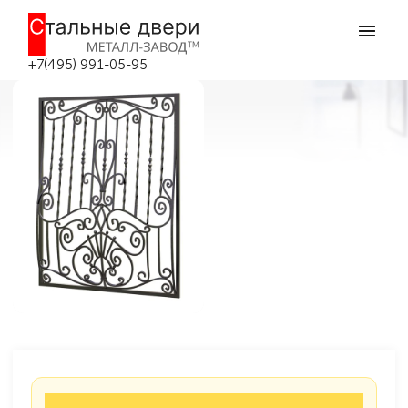
Главная
Решётки на окна
Кованые решётки
Кованая решетка №30
Кованая решетка №30 в Москве
+7(495) 991-05-95