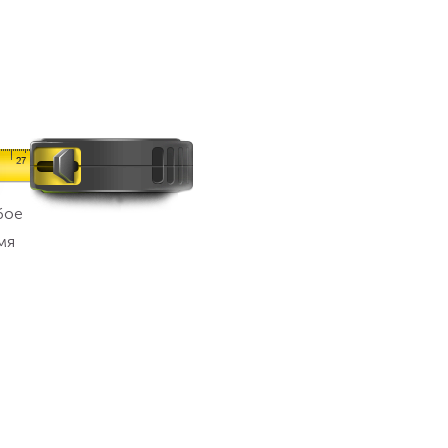
бое
мя