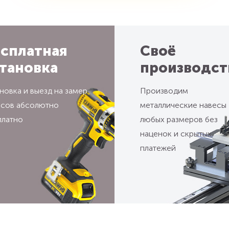
сплатная
Своё
тановка
производст
новка и выезд на замер
Производим
есов абсолютно
металлические навесы
платно
любых размеров без
наценок и скрытых
платежей