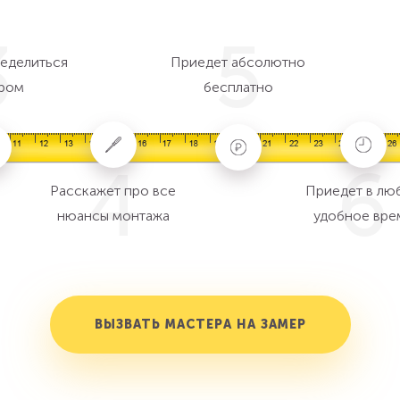
3
5
еделиться
Приедет абсолютно
ром
бесплатно
4
6
Расскажет про все
Приедет в лю
нюансы монтажа
удобное вре
ВЫЗВАТЬ МАСТЕРА НА ЗАМЕР