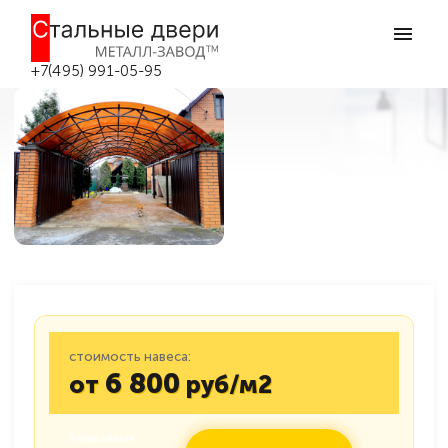
Главная
Навесы из поликарбоната
Арочные навесы
Навес для авто №55
Навес для авто №55 в Москве
+7(495) 991-05-95
стоимость навеса:
6 800
от
руб/м2
Ближайшая