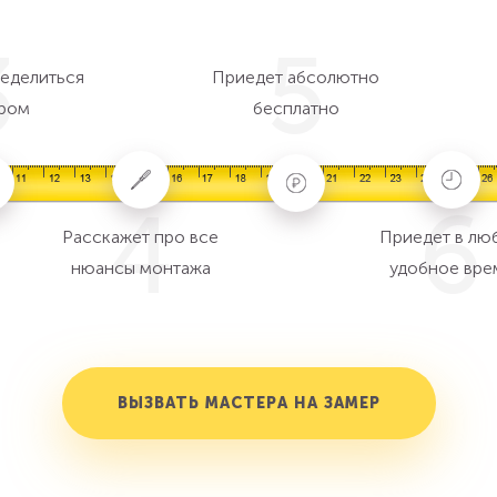
3
5
еделиться
Приедет абсолютно
ром
бесплатно
4
6
Расскажет про все
Приедет в лю
нюансы монтажа
удобное вре
ВЫЗВАТЬ МАСТЕРА НА ЗАМЕР