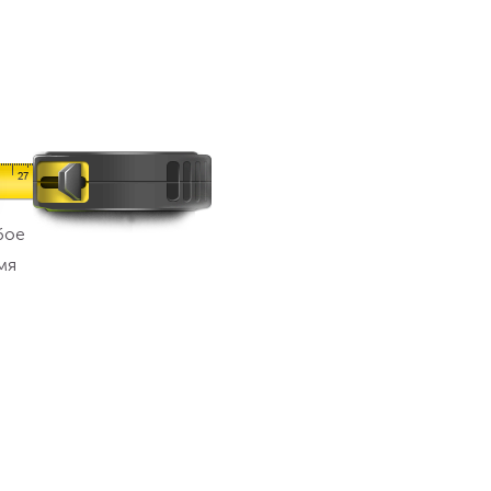
бое
мя