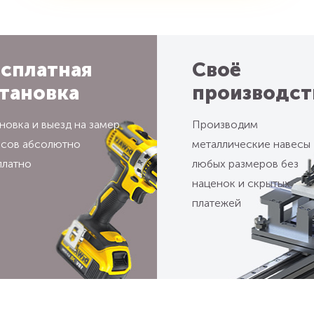
сплатная
Своё
тановка
производст
новка и выезд на замер
Производим
есов абсолютно
металлические навесы
платно
любых размеров без
наценок и скрытых
платежей