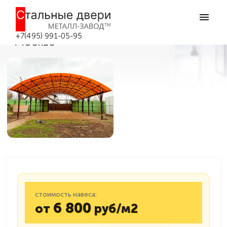
Главная
Навесы из поликарбоната
Арочные навесы
Навес для автомобиля №47
Навес для автомобиля №47 в
+7(495) 991-05-95
Москве
стоимость навеса:
6 800
от
руб/м2