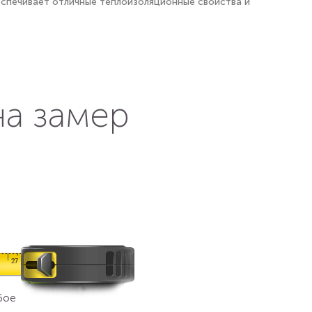
еспечивает отличные теплоизоляционные свойства и
на замер
бое