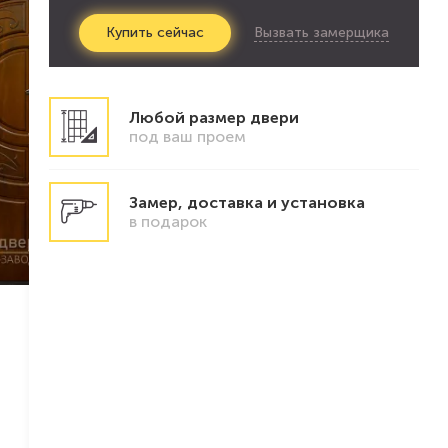
Вызвать замерщика
Купить
сейчас
Любой размер двери
под ваш проем
Замер, доставка и установка
в подарок