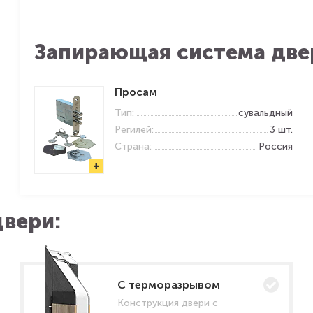
Запирающая система две
Просам
Тип:
сувальдный
Регилей:
3 шт.
Страна:
Россия
+
вери:
C терморазрывом
Конструкция двери с