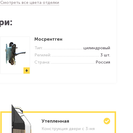
Смотреть все цвета отделки
ри:
Мосрентген
Тип:
цилиндровый
Регилей:
3 шт.
Страна:
Россия
+
Утепленная
Конструкция двери с 3-мя