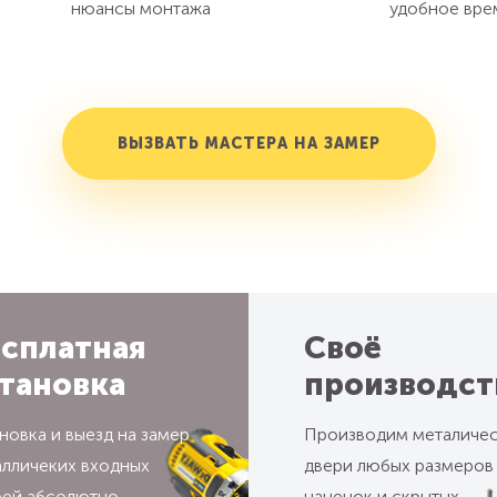
нюансы монтажа
удобное вре
ВЫЗВАТЬ МАСТЕРА НА ЗАМЕР
сплатная
Своё
тановка
производст
новка и выезд на замер
Производим металиче
алличеких входных
двери любых размеров
рей абсолютно
наценок и скрытых