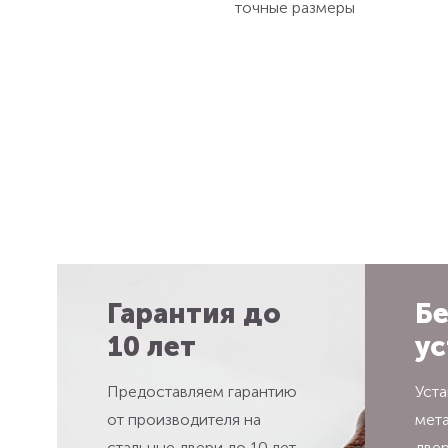
точные размеры
Гарантия до
Бе
10 лет
ус
Предоставляем гарантию
Уста
от производителя на
мет
стальные двери до 10 лет
две