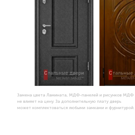
Замена цвета Ламината, МДФ-панелей и рисунков МДФ
не влияет на цену. За дополнительную плату дверь
может комплектоваться любыми замками и фурнитурой.