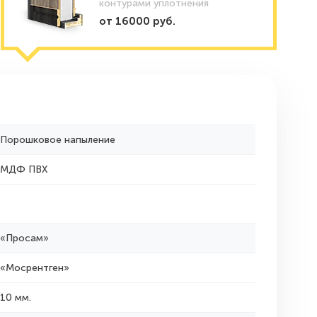
контурами уплотнения
от 16000 руб.
Порошковое напыление
МДФ ПВХ
«Просам»
«Мосрентген»
10 мм.