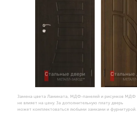
Замена цвета Ламината, МДФ-панелей и рисунков МДФ
не влияет на цену. За дополнительную плату дверь
может комплектоваться любыми замками и фурнитурой.