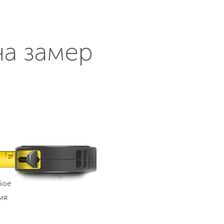
на замер
бое
мя