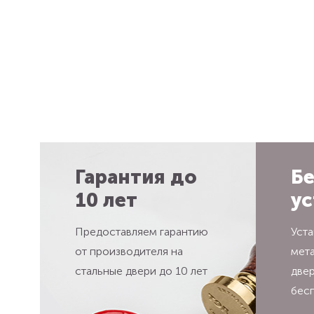
Гарантия до
Бе
10 лет
ус
Предоставляем гарантию
Уста
от производителя на
мет
стальные двери до 10 лет
две
бес