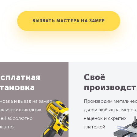
ВЫЗВАТЬ МАСТЕРА НА ЗАМЕР
сплатная
Своё
тановка
производст
новка и выезд на замер
Производим металиче
алличеких входных
двери любых размеров
рей абсолютно
наценок и скрытых
платно
платежей