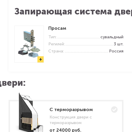
Запирающая система две
Просам
Тип:
сувальдный
Регилей:
3 шт.
Страна:
Россия
+
вери:
C терморазрывом
Конструкция двери с
терморазрывом
от 24000 руб.