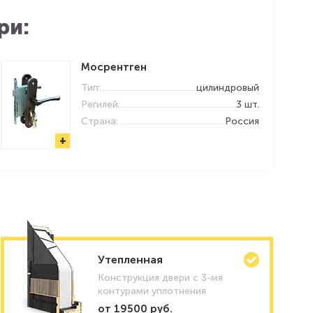
ри:
Мосрентген
Тип:
цилиндровый
Регилей:
3 шт.
Страна:
Россия
+
Утепленная
Конструкция двери с 3-мя
контурами уплотнения
от 19500 руб.