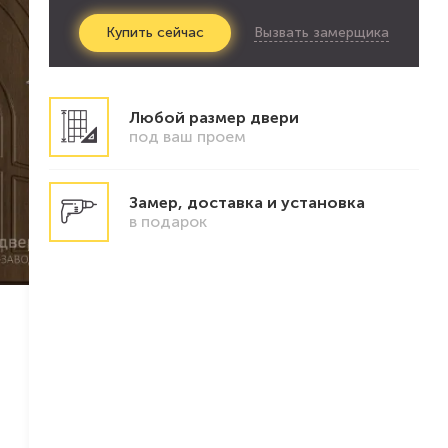
Вызвать замерщика
Купить
сейчас
Любой размер двери
под ваш проем
Замер, доставка и установка
в подарок