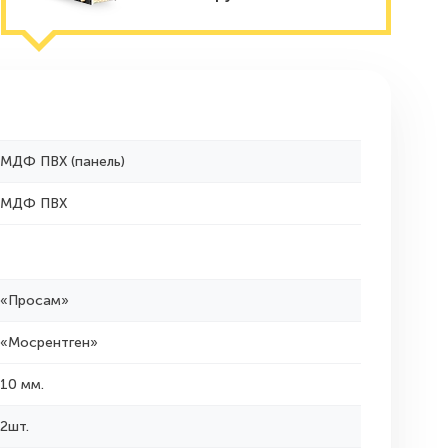
МДФ ПВХ (панель)
МДФ ПВХ
«Просам»
«Мосрентген»
10 мм.
2шт.