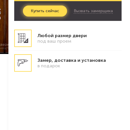
Вызвать замерщика
Купить
сейчас
Любой размер двери
под ваш проем
Замер, доставка и установка
в подарок