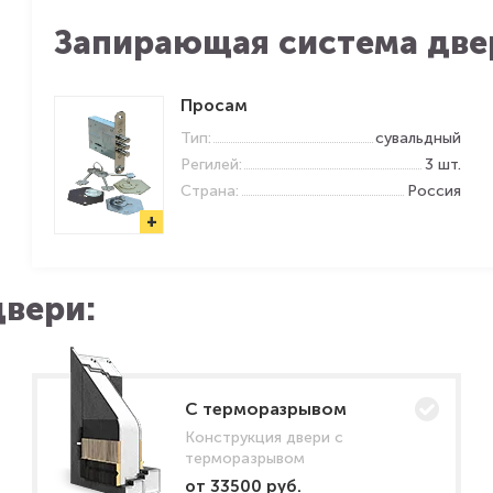
Запирающая система две
Просам
Тип:
сувальдный
Регилей:
3 шт.
Страна:
Россия
+
вери:
C терморазрывом
Конструкция двери с
терморазрывом
от 33500 руб.