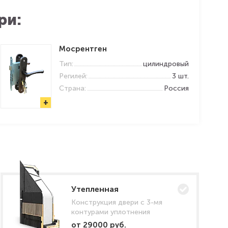
ри:
Мосрентген
Тип:
цилиндровый
Регилей:
3 шт.
Страна:
Россия
+
Утепленная
Конструкция двери с 3-мя
контурами уплотнения
от 29000 руб.