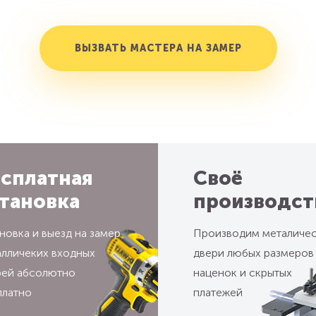
ВЫЗВАТЬ МАСТЕРА НА ЗАМЕР
сплатная
Своё
тановка
производст
новка и выезд на замер
Производим металиче
алличеких входных
двери любых размеров
рей абсолютно
наценок и скрытых
платно
платежей