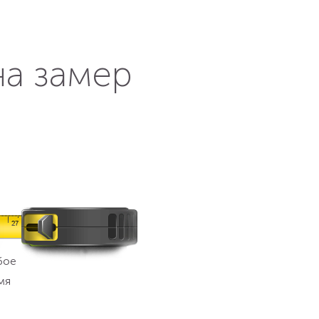
на замер
бое
мя