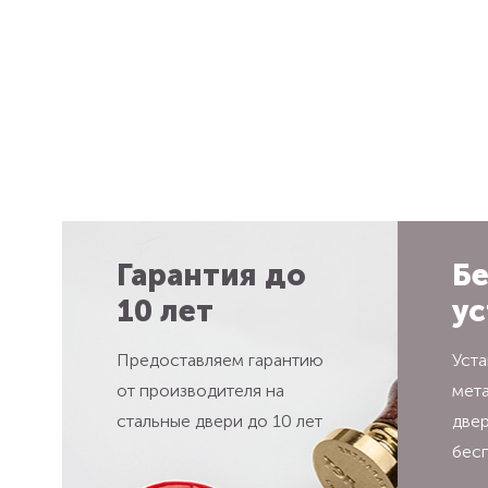
Гарантия до
Бе
10 лет
ус
Предоставляем гарантию
Уста
от производителя на
мет
стальные двери до 10 лет
две
бес