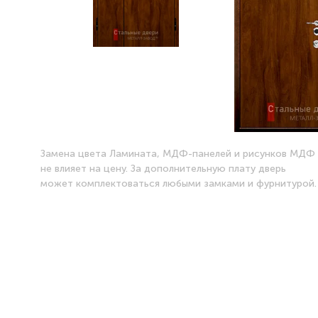
Замена цвета Ламината, МДФ-панелей и рисунков МДФ
не влияет на цену. За дополнительную плату дверь
может комплектоваться любыми замками и фурнитурой.