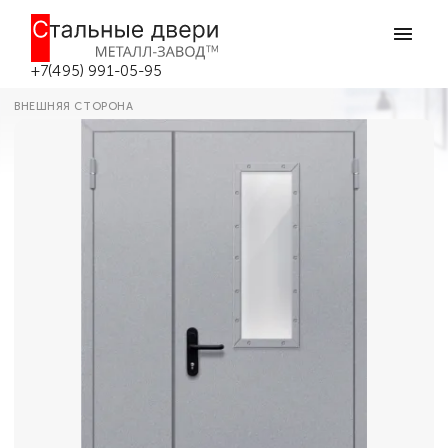
Главная
Каталог дверей
Противопожарные двери
Противопожарная дверь со стеклом
№21 в Москве
+7(495) 991-05-95
ВНЕШНЯЯ СТОРОНА