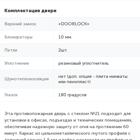
Комплектация двери
Верхний замок:
«DOORLOCK»
Блокираторы
10 мм.
Петли
2шт.
Уплотнение
резиновый уплотнитель
нет (доп. опция - плита минваты
Шумотеплоизоляция
или пенопласт)
Глазок
180 градусов
Эта противопожарная дверь с стеклом №21 подходит для
установки в офисах, подъездах и технических помещениях,
обеспечивая надежную защиту от огня на протяжении 60
минут. Каркас из цельнометаллического гнутого профиля с
толщиной стенок 1,5 мм и ребра жесткости из профильных