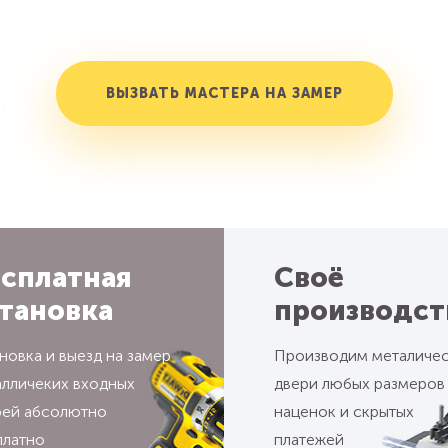
ВЫЗВАТЬ МАСТЕРА НА ЗАМЕР
сплатная
Своё
тановка
производст
новка и выезд на замер
Производим металиче
алличеких входных
двери любых размеров
рей абсолютно
наценок и скрытых
платно
платежей