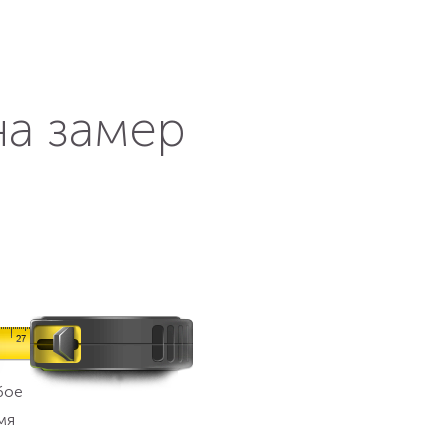
на замер
бое
мя