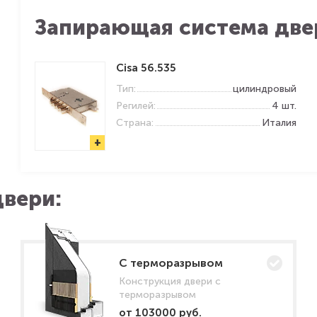
Запирающая система две
Cisa 56.535
Тип:
цилиндровый
Регилей:
4 шт.
Страна:
Италия
+
вери:
C терморазрывом
Конструкция двери с
терморазрывом
от 103000 руб.