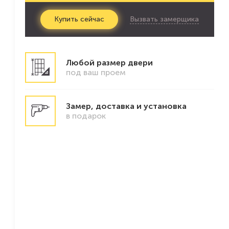
Вызвать замерщика
Купить
сейчас
Любой размер двери
под ваш проем
Замер, доставка и установка
в подарок