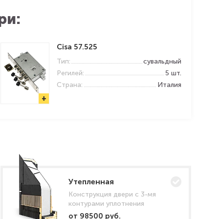
ри:
Cisa 57.525
Тип:
сувальдный
Регилей:
5 шт.
Страна:
Италия
+
Утепленная
Конструкция двери с 3-мя
контурами уплотнения
от 98500 руб.