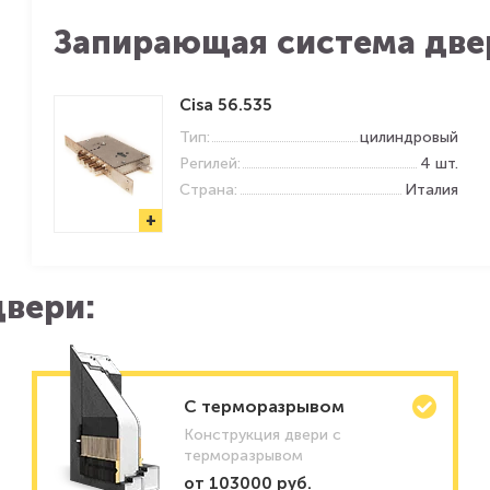
Запирающая система две
Cisa 56.535
Тип:
цилиндровый
Регилей:
4 шт.
Страна:
Италия
+
вери:
C терморазрывом
Конструкция двери с
терморазрывом
от 103000 руб.