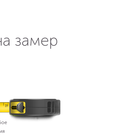
на замер
бое
мя