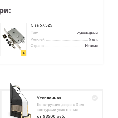
ри:
Cisa 57.525
Тип:
сувальдный
Регилей:
5 шт.
Страна:
Италия
+
Утепленная
Конструкция двери с 3-мя
контурами уплотнения
от 98500 руб.