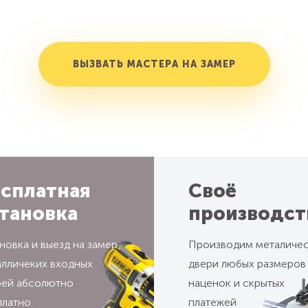
ВЫЗВАТЬ МАСТЕРА НА ЗАМЕР
сплатная
Своё
тановка
производст
новка и выезд на замер
Производим металиче
алличеких входных
двери любых размеров
рей абсолютно
наценок и скрытых
платно
платежей