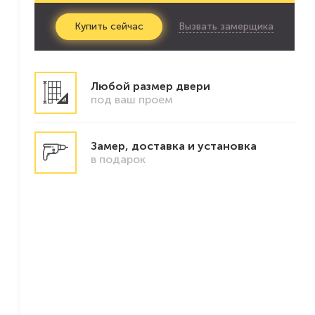
Вызвать замерщика
Купить
сейчас
Любой размер двери
под ваш проем
Замер, доставка и установка
в подарок