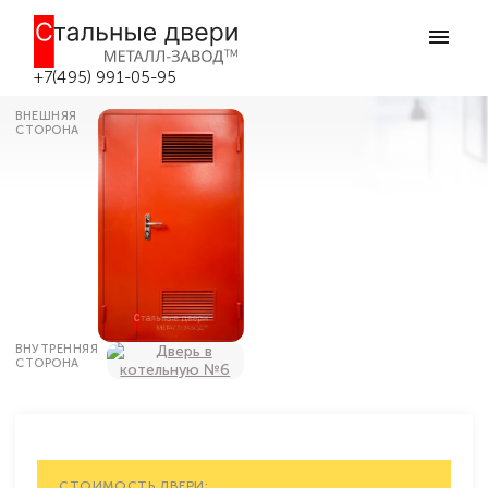
Главная
Каталог дверей
Двери в котельную (в бойлерную)
Красная двухстворчатая стальная
дверь с вент-решеткой №6 в Москве
+7(495) 991-05-95
ВНЕШНЯЯ
СТОРОНА
ВНУТРЕННЯЯ
СТОРОНА
СТОИМОСТЬ ДВЕРИ: