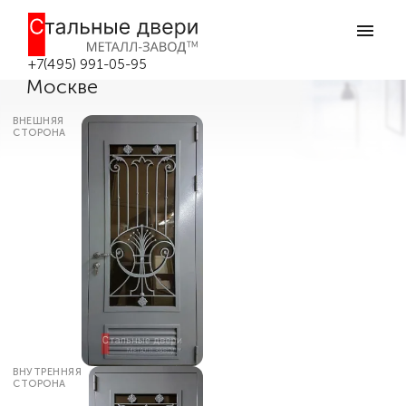
Главная
Каталог дверей
Двери в котельную (в бойлерную)
Остеклённая дверь с
вентиляционной решеткой №27 в
+7(495) 991-05-95
Москве
ВНЕШНЯЯ
СТОРОНА
ВНУТРЕННЯЯ
СТОРОНА