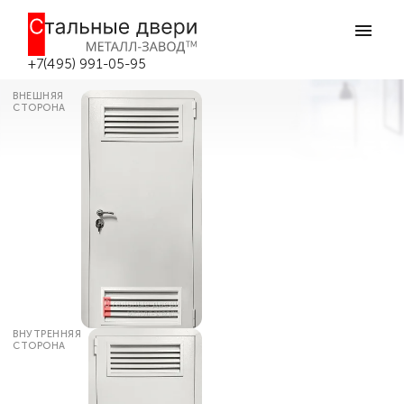
Главная
Каталог дверей
Двери в котельную (в бойлерную)
Дверь в котельную для частного
дома №21 в Москве
+7(495) 991-05-95
ВНЕШНЯЯ
СТОРОНА
ВНУТРЕННЯЯ
СТОРОНА