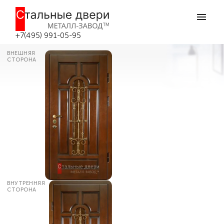
Главная
Каталог дверей
Входные двери со стеклом
Остеклённая дверь с кованой
решёткой №26 в Москве
+7(495) 991-05-95
ВНЕШНЯЯ
СТОРОНА
ВНУТРЕННЯЯ
СТОРОНА