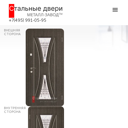
Главная
Каталог дверей
Входные двери со стеклом
Утепленная дверь входная со
стеклом №16 в Москве
+7(495) 991-05-95
ВНЕШНЯЯ
СТОРОНА
ВНУТРЕННЯЯ
СТОРОНА