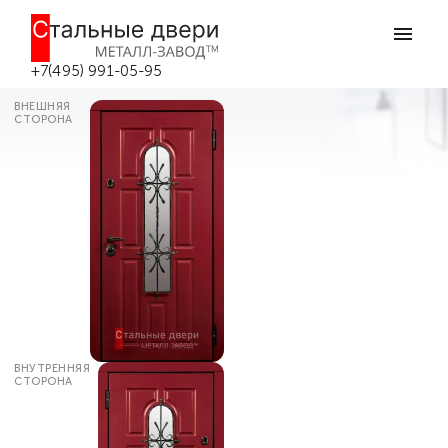
Главная
Каталог дверей
Входные двери со стеклом
Дверь для загородного дома со
стеклом №12 в Москве
+7(495) 991-05-95
ВНЕШНЯЯ
СТОРОНА
ВНУТРЕННЯЯ
СТОРОНА