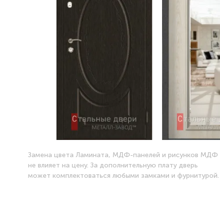
Замена цвета Ламината, МДФ-панелей и рисунков МДФ
не влияет на цену. За дополнительную плату дверь
может комплектоваться любыми замками и фурнитурой.