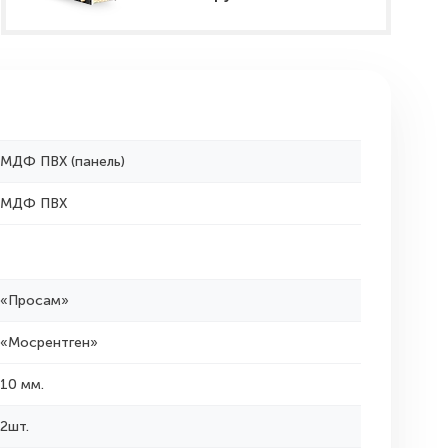
МДФ ПВХ (панель)
МДФ ПВХ
«Просам»
«Мосрентген»
10 мм.
2шт.