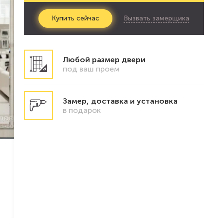
Вызвать замерщика
Купить
сейчас
Любой размер двери
под ваш проем
Замер, доставка и установка
в подарок