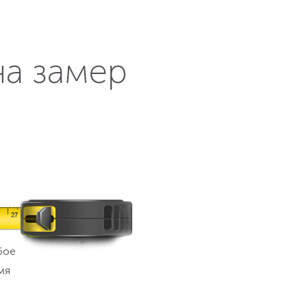
на замер
бое
мя