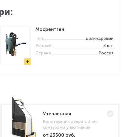
ри:
Мосрентген
Тип:
цилиндровый
Регилей:
3 шт.
Страна:
Россия
+
Утепленная
Конструкция двери с 3-мя
контурами уплотнения
от 23500 руб.