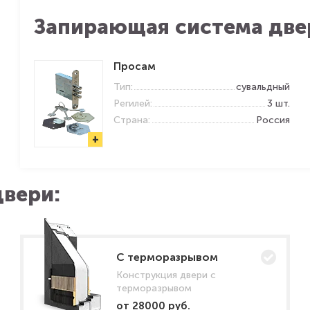
Запирающая система две
Просам
Тип:
сувальдный
Регилей:
3 шт.
Страна:
Россия
+
вери:
C терморазрывом
Конструкция двери с
терморазрывом
от 28000 руб.