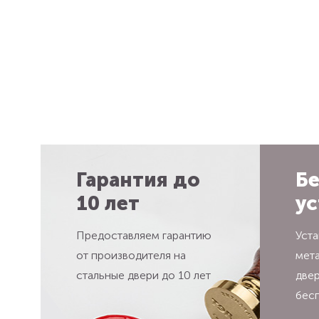
Гарантия до
Бе
10 лет
ус
Предоставляем гарантию
Уста
от производителя на
мет
стальные двери до 10 лет
две
бес