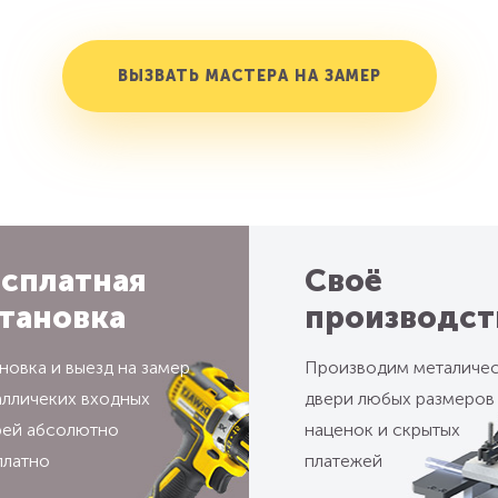
ВЫЗВАТЬ МАСТЕРА НА ЗАМЕР
сплатная
Своё
тановка
производст
новка и выезд на замер
Производим металиче
алличеких входных
двери любых размеров
рей абсолютно
наценок и скрытых
платно
платежей