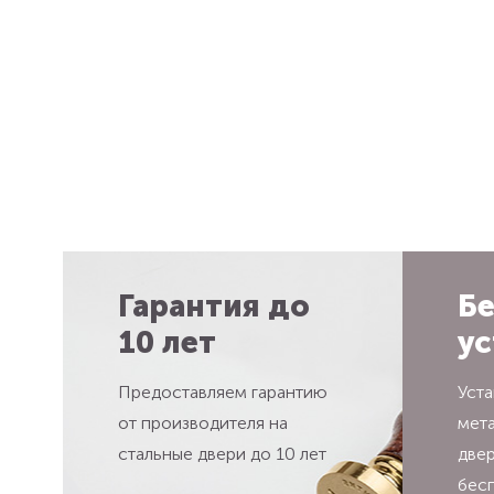
Гарантия до
Бе
10 лет
ус
Предоставляем гарантию
Уста
от производителя на
мет
стальные двери до 10 лет
две
бес