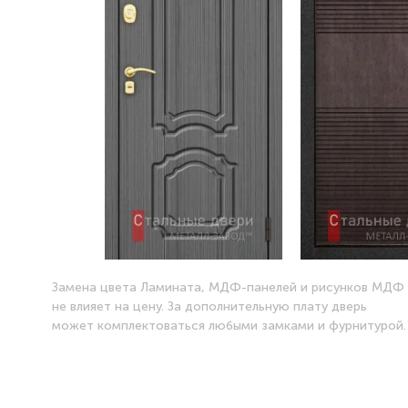
Замена цвета Ламината, МДФ-панелей и рисунков МДФ
не влияет на цену. За дополнительную плату дверь
может комплектоваться любыми замками и фурнитурой.