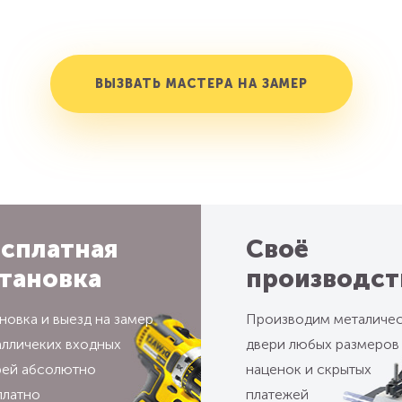
ВЫЗВАТЬ МАСТЕРА НА ЗАМЕР
сплатная
Своё
тановка
производст
новка и выезд на замер
Производим металиче
алличеких входных
двери любых размеров
рей абсолютно
наценок и скрытых
платно
платежей