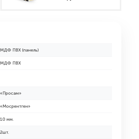
МДФ ПВХ (панель)
МДФ ПВХ
«Просам»
«Мосрентген»
10 мм.
2шт.