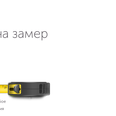
на замер
бое
мя