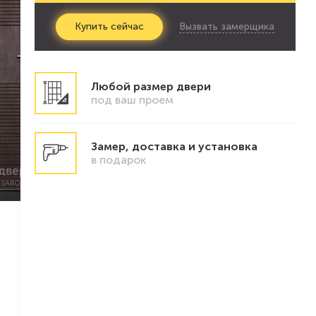
Вызвать замерщика
Купить
сейчас
Любой размер двери
под ваш проем
Замер, доставка и установка
в подарок