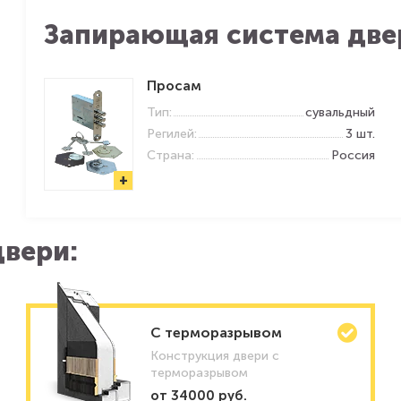
Запирающая система две
Просам
Тип:
сувальдный
Регилей:
3 шт.
Страна:
Россия
+
вери:
C терморазрывом
Конструкция двери с
терморазрывом
от 34000 руб.