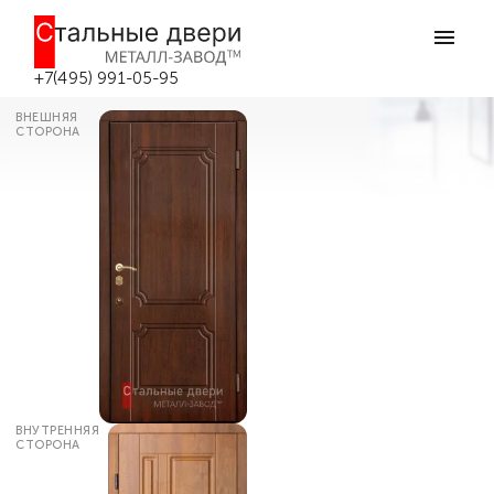
Главная
Каталог дверей
Входные двери с терморазрывом
Уличная входная дверь с
термобарьером №29 в Москве
+7(495) 991-05-95
ВНЕШНЯЯ
СТОРОНА
ВНУТРЕННЯЯ
СТОРОНА