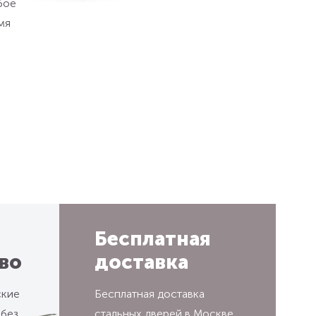
бое
мя
Бесплатная
во
доставка
ские
Бесплатная доставка
 без
стальных дверей в Москве