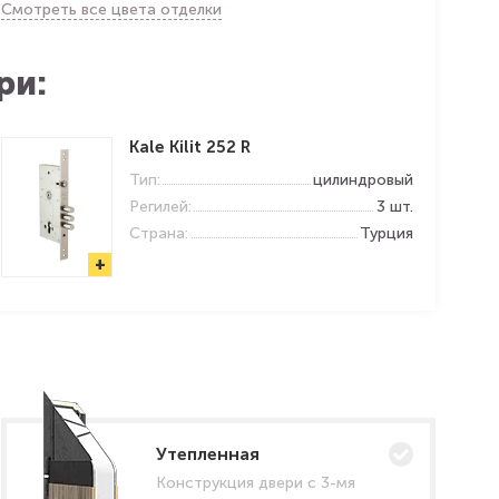
Смотреть все цвета отделки
ри:
Kale Kilit 252 R
Тип:
цилиндровый
Регилей:
3 шт.
Страна:
Турция
+
Утепленная
Конструкция двери с 3-мя