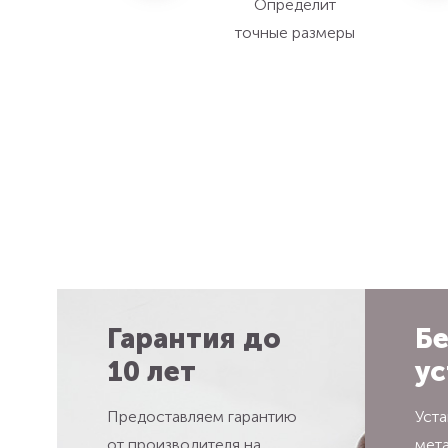
Определит
точные размеры
Гарантия до
Бе
10 лет
ус
Предоставляем гарантию
Уста
от производителя на
мет