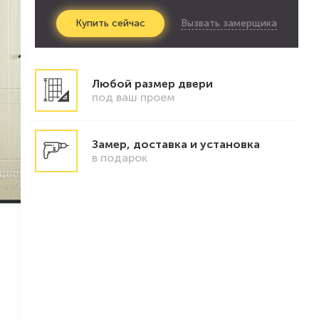
Вызвать замерщика
Купить
сейчас
Любой размер двери
под ваш проем
Замер, доставка и установка
в подарок