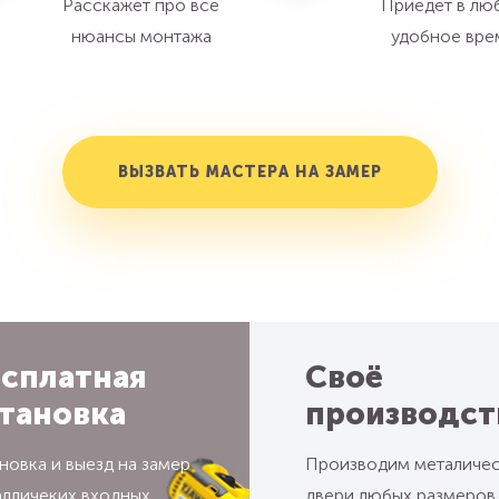
Расскажет про все
Приедет в лю
нюансы монтажа
удобное вре
ВЫЗВАТЬ МАСТЕРА НА ЗАМЕР
сплатная
Своё
тановка
производст
новка и выезд на замер
Производим металиче
алличеких входных
двери любых размеров