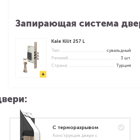
Запирающая система две
Kale Kilit 257 L
Тип:
сувальдный
Регилей:
3 шт.
Страна:
Турция
+
вери:
C терморазрывом
Конструкция двери с