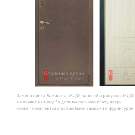
Замена цвета Ламината, МДФ-панелей и рисунков МДФ
не влияет на цену. За дополнительную плату дверь
может комплектоваться любыми замками и фурнитурой.