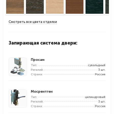
Смотреть все цвета отделки
Запирающая система двери:
Просам
Тип:
сувальдный
Регилей:
3 шт.
Страна:
Россия
Мосрентген
Тип:
цилиндровый
Регилей:
3 шт.
Страна:
Россия