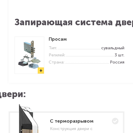
Запирающая система две
Просам
Тип:
сувальдный
Регилей:
3 шт.
Страна:
Россия
+
вери:
C терморазрывом
Конструкция двери с