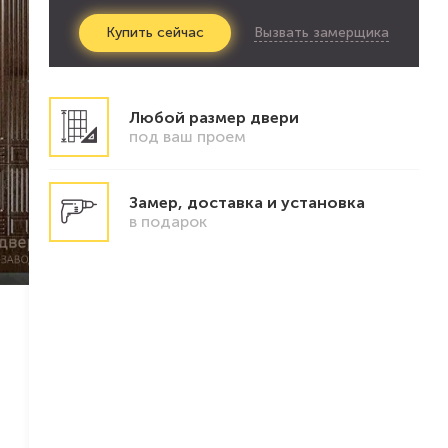
Вызвать замерщика
Купить
сейчас
Любой размер двери
под ваш проем
Замер, доставка и установка
в подарок