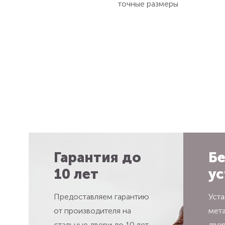
точные размеры
Гарантия до
Бе
10 лет
ус
Предоставляем гарантию
Уста
от производителя на
мет
стальные двери до 10 лет
две