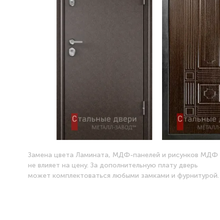
Замена цвета Ламината, МДФ-панелей и рисунков МДФ
не влияет на цену. За дополнительную плату дверь
может комплектоваться любыми замками и фурнитурой.