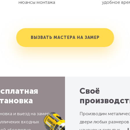
нюансы монтажа
удобное вре
ВЫЗВАТЬ МАСТЕРА НА ЗАМЕР
сплатная
Своё
тановка
производст
новка и выезд на замер
Производим металиче
алличеких входных
двери любых размеров
рей абсолютно
наценок и скрытых