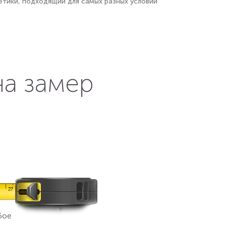
етики, подходящий для самых разных условий
на замер
бое