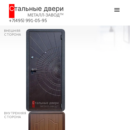
Главная
Каталог дверей
Входные двери МДФ
Входная дверь для хрущевки №541 в
Москве
+7(495) 991-05-95
ВНЕШНЯЯ
СТОРОНА
ВНУТРЕННЯЯ
СТОРОНА