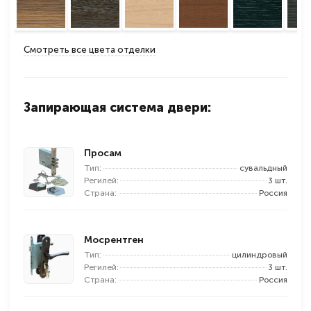
Смотреть все цвета отделки
Запирающая система двери:
Просам
Тип:
сувальдный
Регилей:
3 шт.
Страна:
Россия
Мосрентген
Тип:
цилиндровый
Регилей:
3 шт.
Страна:
Россия