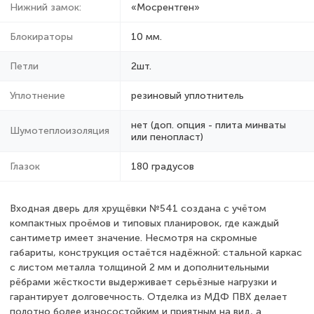
Нижний замок:
«Мосрентген»
Блокираторы
10 мм.
Петли
2шт.
Уплотнение
резиновый уплотнитель
нет (доп. опция - плита минваты
Шумотеплоизоляция
или пенопласт)
Глазок
180 градусов
Входная дверь для хрущёвки №541 создана с учётом
компактных проёмов и типовых планировок, где каждый
сантиметр имеет значение. Несмотря на скромные
габариты, конструкция остаётся надёжной: стальной каркас
с листом металла толщиной 2 мм и дополнительными
рёбрами жёсткости выдерживает серьёзные нагрузки и
гарантирует долговечность. Отделка из МДФ ПВХ делает
полотно более износостойким и приятным на вид, а