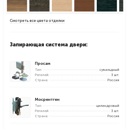
Смотреть все цвета отделки
Запирающая система двери:
Просам
Тип:
сувальдный
Регилей:
3 шт.
Страна:
Россия
Мосрентген
Тип:
цилиндровый
Регилей:
3 шт.
Страна:
Россия