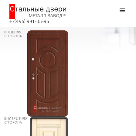
Главная
Каталог дверей
Входные двери МДФ
Входная дверь премиум №532 в
Москве
+7(495) 991-05-95
ВНЕШНЯЯ
СТОРОНА
ВНУТРЕННЯЯ
СТОРОНА