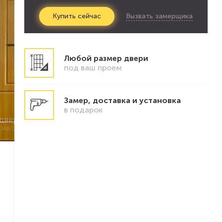
Вызвать замерщика
Купить
сейчас
Любой размер двери
под ваш проем
Замер, доставка и установка
в подарок