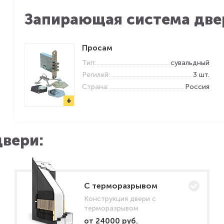
Запирающая система две
Просам
Тип:
сувальдный
Регилей:
3 шт.
Страна:
Россия
+
вери:
C терморазрывом
Конструкция двери с
терморазрывом
от 24000 руб.