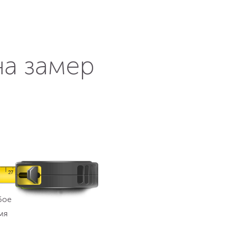
на замер
бое
мя