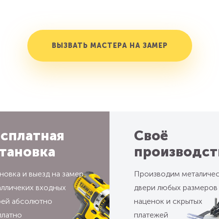
ВЫЗВАТЬ МАСТЕРА НА ЗАМЕР
сплатная
Своё
тановка
производст
новка и выезд на замер
Производим металиче
алличеких входных
двери любых размеров
рей абсолютно
наценок и скрытых
платно
платежей