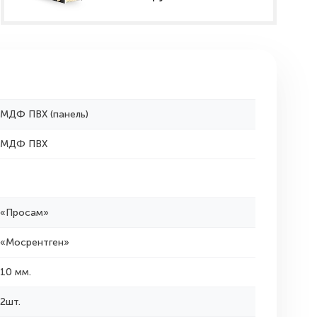
МДФ ПВХ (панель)
МДФ ПВХ
«Просам»
«Мосрентген»
10 мм.
2шт.