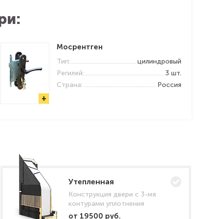
ри:
Мосрентген
Тип:
цилиндровый
Регилей:
3 шт.
Страна:
Россия
+
Утепленная
Конструкция двери с 3-мя
контурами уплотнения
от 19500 руб.