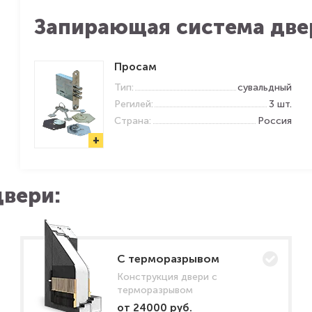
Запирающая система две
Просам
Тип:
сувальдный
Регилей:
3 шт.
Страна:
Россия
+
вери:
C терморазрывом
Конструкция двери с
терморазрывом
от 24000 руб.