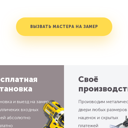
ВЫЗВАТЬ МАСТЕРА НА ЗАМЕР
сплатная
Своё
тановка
производст
новка и выезд на замер
Производим металиче
алличеких входных
двери любых размеров
рей абсолютно
наценок и скрытых
платно
платежей