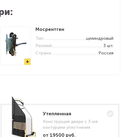
ри:
Мосрентген
Тип:
цилиндровый
Регилей:
3 шт.
Страна:
Россия
+
Утепленная
Конструкция двери с 3-мя
контурами уплотнения
от 19500 руб.