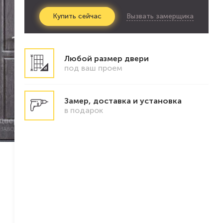
Вызвать замерщика
Купить
сейчас
Любой размер двери
под ваш проем
Замер, доставка и установка
в подарок