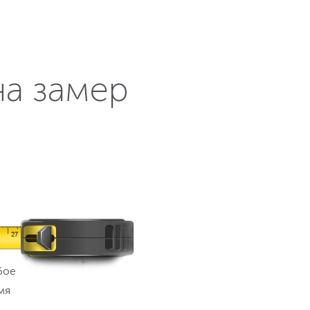
на замер
бое
мя