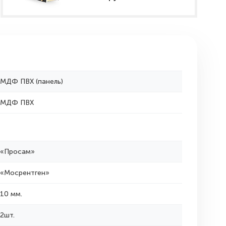
МДФ ПВХ (панель)
МДФ ПВХ
«Просам»
«Мосрентген»
10 мм.
2шт.