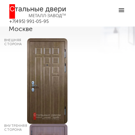
Главная
Каталог дверей
Входные двери МДФ
Качественная входная дверь в
квартиру с шумоизоляцией №43 в
+7(495) 991-05-95
Москве
ВНЕШНЯЯ
СТОРОНА
ВНУТРЕННЯЯ
СТОРОНА