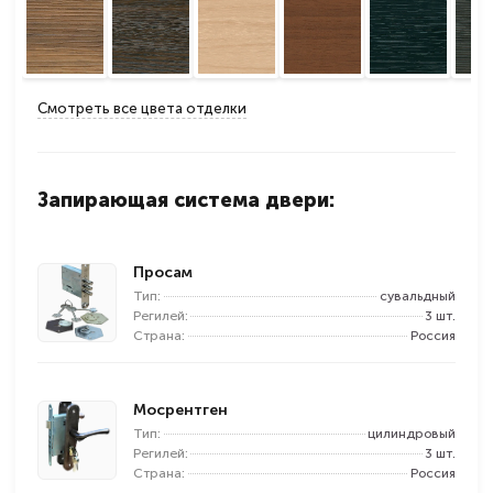
Смотреть все цвета отделки
Запирающая система двери:
Просам
Тип:
сувальдный
Регилей:
3 шт.
Страна:
Россия
Мосрентген
Тип:
цилиндровый
Регилей:
3 шт.
Страна:
Россия