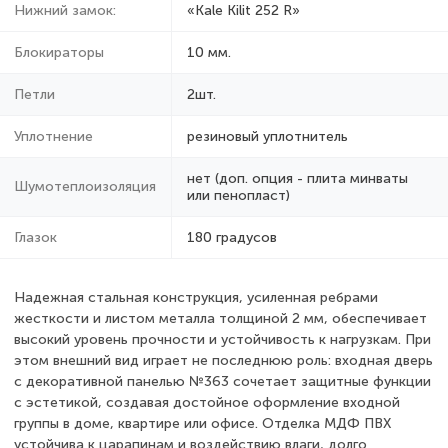
Нижний замок:
«Kale Kilit 252 R»
Блокираторы
10 мм.
Петли
2шт.
Уплотнение
резиновый уплотнитель
нет (доп. опция - плита минваты
Шумотеплоизоляция
или пенопласт)
Глазок
180 градусов
Надежная стальная конструкция, усиленная ребрами
жесткости и листом металла толщиной 2 мм, обеспечивает
высокий уровень прочности и устойчивость к нагрузкам. При
этом внешний вид играет не последнюю роль: входная дверь
с декоративной панелью №363 сочетает защитные функции
с эстетикой, создавая достойное оформление входной
группы в доме, квартире или офисе. Отделка МДФ ПВХ
устойчива к царапинам и воздействию влаги, долго