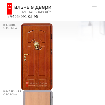
Главная
Каталог дверей
Входные двери МДФ
Входная дверь с декоративной
панелью №363 в Москве
+7(495) 991-05-95
ВНЕШНЯЯ
СТОРОНА
ВНУТРЕННЯЯ
СТОРОНА