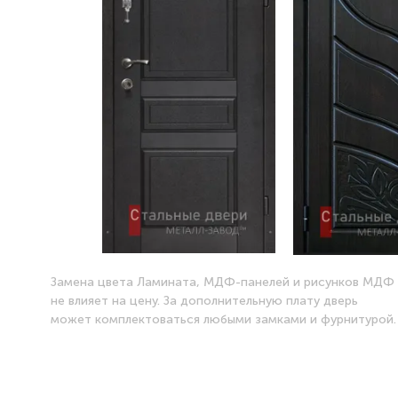
Замена цвета Ламината, МДФ-панелей и рисунков МДФ
не влияет на цену. За дополнительную плату дверь
может комплектоваться любыми замками и фурнитурой.