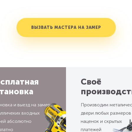
ВЫЗВАТЬ МАСТЕРА НА ЗАМЕР
сплатная
Своё
тановка
производст
новка и выезд на замер
Производим металиче
алличеких входных
двери любых размеров
рей абсолютно
наценок и скрытых
платно
платежей