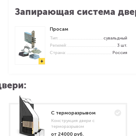
Запирающая система две
Просам
Тип:
сувальдный
Регилей:
3 шт.
Страна:
Россия
+
вери:
C терморазрывом
Конструкция двери с
терморазрывом
от 24000 руб.