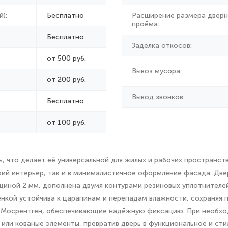
):
Бесплатно
Расширение размера дверн
проёма:
Бесплатно
Заделка откосов:
от 500 руб.
Вывоз мусора:
от
200 руб.
Вывод звонков:
Бесплатно
от 100 руб.
ь, что делает её универсальной для жилых и рабочих пространс
ский интерьер, так и в минималистичное оформление фасада. Дв
лщиной 2 мм, дополнена двумя контурами резиновых уплотнител
кой устойчива к царапинам и перепадам влажности, сохраняя пе
и Мосрентген, обеспечивающие надёжную фиксацию. При необх
 или кованые элементы, превратив дверь в функциональное и сти