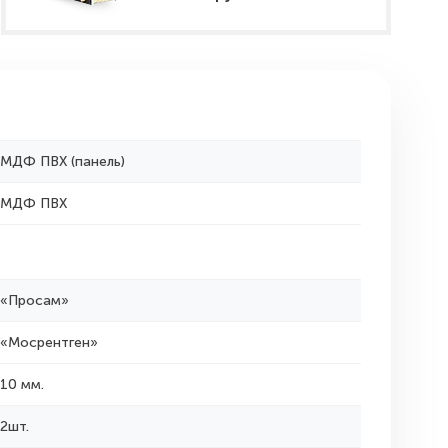
МДФ ПВХ (панель)
МДФ ПВХ
«Просам»
«Мосрентген»
10 мм.
2шт.