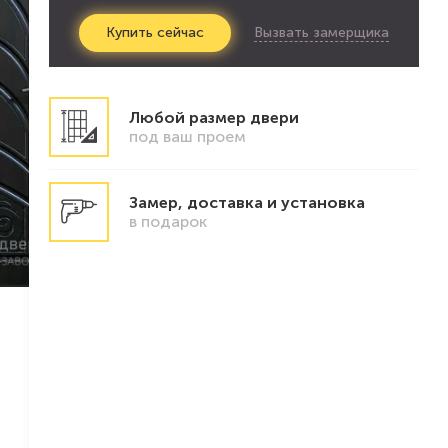
Вызвать замерщика
Купить
сейчас
Любой размер двери
под ваш проем
Замер, доставка и установка
в подарок