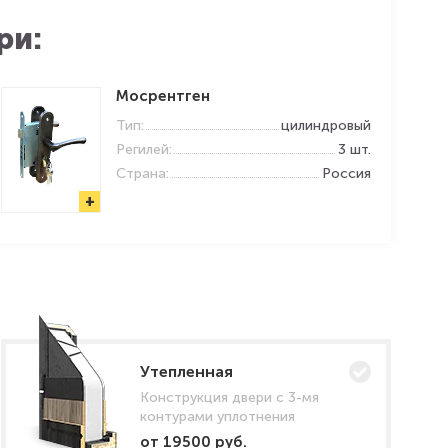
ри:
Мосрентген
Тип:
цилиндровый
Регилей:
3 шт.
Страна:
Россия
+
Утепленная
Конструкция двери с 3-мя
контурами уплотнения
от 19500 руб.