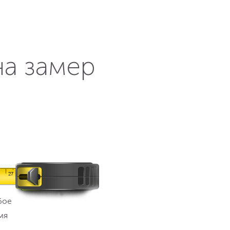
на замер
бое
мя