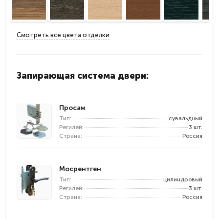
Смотреть все цвета отделки
Запирающая система двери:
Просам
Тип:
сувальдный
Регилей:
3 шт.
Страна:
Россия
Мосрентген
Тип:
цилиндровый
Регилей:
3 шт.
Страна:
Россия