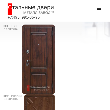
Главная
Каталог дверей
Входные двери МДФ
Входная дверь с рисунком MDF
№312 в Москве
+7(495) 991-05-95
ВНЕШНЯЯ
СТОРОНА
ВНУТРЕННЯЯ
СТОРОНА