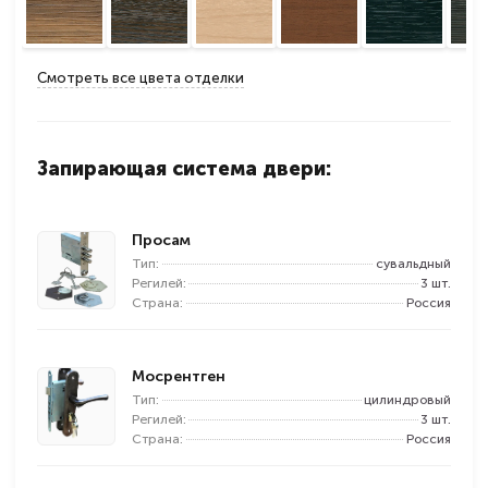
Смотреть все цвета отделки
Запирающая система двери:
Просам
Тип:
сувальдный
Регилей:
3 шт.
Страна:
Россия
Мосрентген
Тип:
цилиндровый
Регилей:
3 шт.
Страна:
Россия