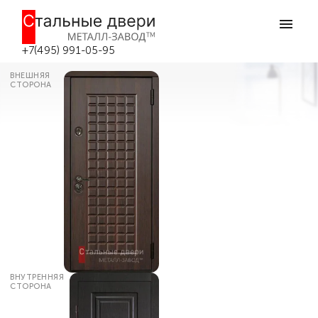
Главная
Каталог дверей
Входные двери МДФ
Дверь для дома входная уличная
№216 в Москве
+7(495) 991-05-95
ВНЕШНЯЯ
СТОРОНА
ВНУТРЕННЯЯ
СТОРОНА