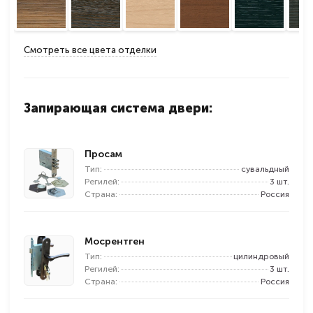
Смотреть все цвета отделки
Запирающая система двери:
Просам
Тип:
сувальдный
Регилей:
3 шт.
Страна:
Россия
Мосрентген
Тип:
цилиндровый
Регилей:
3 шт.
Страна:
Россия