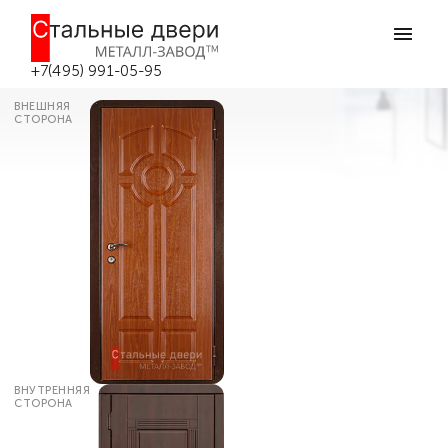
Главная
Каталог дверей
Входные двери МДФ
Входная дверь с доборами и
наличниками №152 в Москве
+7(495) 991-05-95
ВНЕШНЯЯ
СТОРОНА
ВНУТРЕННЯЯ
СТОРОНА